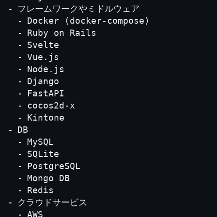
フレームワークやミドルウェア
Docker (docker-compose)
Ruby on Rails
Svelte
Vue.js
Node.js
Django
FastAPI
cocos2d-x
Kintone
DB
MySQL
SQLite
PostgreSQL
Mongo DB
Redis
クラウドサービス
AWS