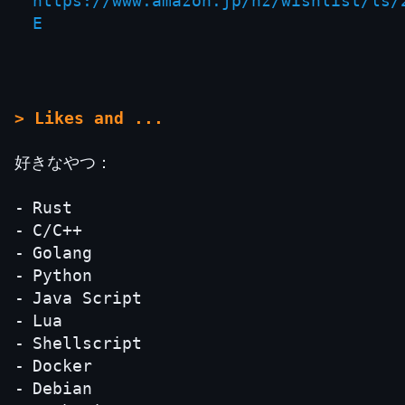
https://www.amazon.jp/hz/wishlist/ls/
E
> Likes and ...
好きなやつ：
Rust
C/C++
Golang
Python
Java Script
Lua
Shellscript
Docker
Debian